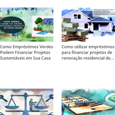
Como Empréstimos Verdes
Como utilizar empréstimos
Podem Financiar Projetos
para financiar projetos de
Sustentáveis em Sua Casa
renovação residencial de
forma eficaz