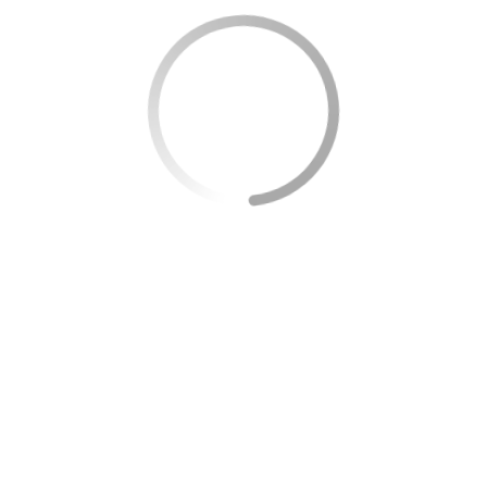
Estudos de Caso: Sucesso de Projetos
Sustentáveis com Empréstimos Verdes
Existem vários exemplos de sucesso quando se trata de
utilização de empréstimos verdes para financiar projetos
sustentáveis. Um dos casos notáveis é o de uma residência
em São Paulo que decidiu instalar painéis solares em seu
telhado. Com o financiamento obtido, a família conseguiu
instalar um sistema fotovoltaico que não só supriu
totalmente a demanda energética da casa, como também
gerou um excedente de energia que foi vendido para a
rede local. No primeiro ano, a economia na conta de luz já
havia coberto parte considerável do custo do
financiamento.
Outro exemplo vem de um condomínio residencial no Rio
de Janeiro que optou por trocar toda a iluminação comum
por LEDs e instalou sistemas automatizados de controle de