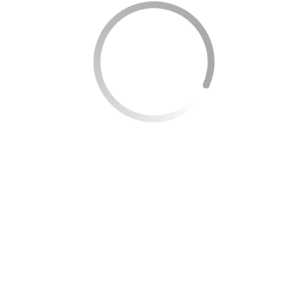
Outro aspecto essencial é a capacidade de antecipar
parcelas e reduzir os encargos de juros.
Quais são os Benefícios de um Empréstimo no Itaú:
Prazo de pagamento: 90 dias após a primeira parcela;
Data de vencimento: Você pode escolher a data de
vencimento de sua parcela;
Confidencialidade: Não é necessário explicar o motivo do
empréstimo no Itaú;
Rapidez: O valor do empréstimo é transferido para sua
conta assim que aprovado;
Parcelamento: Até 48 vezes de parcelamento;
Empréstimo Digital: O empréstimo pode ser solicitado e
aprovado totalmente online;
Garantia: Não é necessário oferecer garantias para o
empréstimo, apenas seu salário para aprovação;