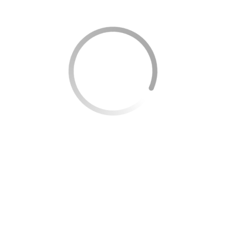
e mais seguras, o cartão virtual é uma opção extra
tos e mantenha controle financeiro por meio da
l.
astercard, ele é aceito em diversos
as compras diárias.
rpreenda:
Os usuários podem se inscrever no
ar pontos para trocar por serviços e produtos.
iência do Cartão de Crédito, oferecendo diversas
 todas as transações realizadas com o Cartão de Crédito
cilmente pelo aplicativo, mantendo o cartão sempre