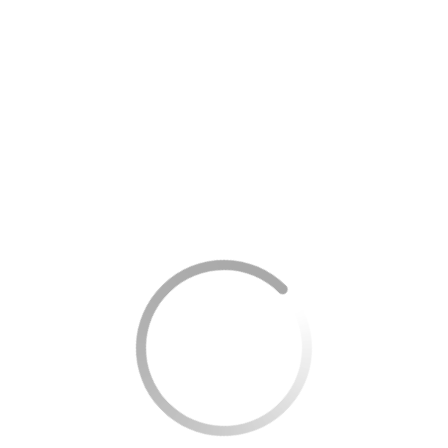
que você aproveite diversos benefícios nas compras nas
lojas Makro e no supermercado diário.
Agora esse cartão faz parte da plataforma Elo Flex,
que permite selecionar os momentos mais
interessantes da sua vida na sua lista de favoritos.
Benefícios
Além disso, peça até dois cartões extras para
compartilhá-los com quem quiser.
É um cartão internacional que pode ser utilizado em
qualquer lugar do mundo e é reconhecido pela Elo.
Desvantagem
Esses cartões cobram dos clientes uma taxa anual.
Análise Este cartão inclui análise de crédito e não pode
aprovar extratos negativos.