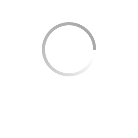
empréstimos convencionais.
Empréstimo com garantia Creditas
Com juros menores, esta modalidade recebe automóvel
ou imóvel como garantia.
Taxas de juros
No empréstimo com garantia de imóvel, a taxa de juros é a
partir de 0,84% a.m.
Já para o empréstimo consignado privado e para o
empréstimo com garantia de automóvel, a taxa é de 0,99%
a.m.
Valores e prazos de pagamento
Empréstimo com garantia de imóvel: até R$ 3 milhões e
até 240 meses para pagar;