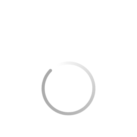
Menor Custos com Saúde
: Uma dieta balanceada pode
reduzir o risco de doenças crônicas, diminuindo gastos
com medicamentos e consultas.
Durabilidade
: Muitas alternativas, como grãos e
leguminosas, têm longa vida útil, reduzindo o
desperdício e a frequência de compras.
Custo-Benefício
: Ingredientes como aveia e legumes
geralmente possuem um preço acessível e são versáteis,
rendendo diversas refeições.
Portanto, ao adotar essas alternativas, não apenas se
beneficia a saúde, mas também se promove uma gestão
financeira mais eficiente da alimentação.
Receitas fáceis e acessíveis sem pão
Para quem está começando a explorar alternativas ao pão,
aqui vão algumas receitas para inspirar: