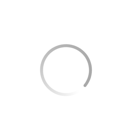
É essencial evitar novas dívidas, já que assim a sua
situação financeira vira uma bola de neve. Quitar dívidas é
difícil, por isso é melhor evitar criá-las.
Faça compras à vista
Seguindo a mesma ideia da dica anterior, neste caso a
recomendação é para fazer compras apenas à vista.
Guarde dinheiro e faça a aquisição apenas quando tiver
grana para isso.
Comece a quitar as dívidas que você consegue
A ideia é pagar primeiro as dívidas que você consegue.
Sendo assim, caso as credoras não te ajudem tanto, é
possível buscar a portabilidade de crédito e encontrar
opções melhores.
Anote todos os gastos
Não se esqueça de anotar todos os gastos da sua família.