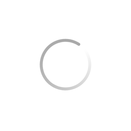
Além disso, mantenha sua documentação em ordem e
esteja pronto para apresentar relatórios e justificativas
que comprovem a saúde financeira e a seriedade de seu
negócio.
Vantagens e desvantagens do microcrédito
para indústrias
As micro finanças têm vantagens significativas, incluindo
flexibilidade de requisição de garantias e agilidade no
processo de aprovação. No entanto, alguns pontos
negativos também devem ser considerados, como taxas
de juros que podem ser mais elevadas comparativamente
a outras linhas de crédito e limitação do valor de
empréstimo.
Vantagens: