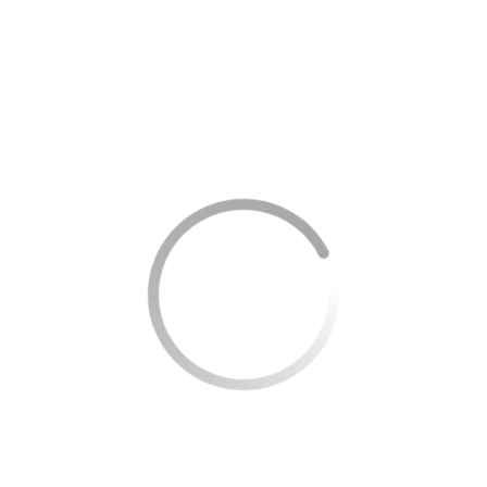
públicos e privados de curto prazo, oferecendo uma
rentabilidade maior que a poupança, mas com segurança
e liquidez.
Tesouro Selic:
Esta é uma das opções mais recomendadas
por especialistas financeiros. Os títulos de Tesouro Selic
são acessíveis através do Tesouro Direto e possuem
liquidez diária após uma carência inicial, além de ser
lastreados pelo governo federal, o que oferece alta
segurança e uma rentabilidade estável.
Monitorar e ajustar sua reserva
periodicamente
Mesmo após construir sua reserva de emergência, é
importante monitorá-la e fazer ajustes quando necessário.
A vida financeira é dinâmica e suas despesas podem
mudar com o tempo. O monitoramento contínuo garante
que a reserva esteja sempre atualizada e adequada às suas