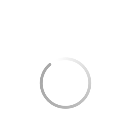
Aditivos podem ser úteis em certas condições e para
determinados propósitos, como limpeza de componentes
do motor e melhoria na lubrificação. Contudo, seu impacto
na economia de combustível depende muito das
condições do veículo e da qualidade do combustível com
que ele é habitualmente abastecido. Veículos que já
utilizam gasolina aditivada podem não notar diferença
significativa com o uso desses produtos.
Um ponto a considerar é que nem todos os aditivos são
iguais. Certifique-se de que está utilizando um produto de
qualidade e que é recomendado para o seu tipo de veículo.
Além disso, alguns aditivos podem não ser adequados
para uso constante, podendo até causar danos a longo
prazo se não forem utilizados conforme as instruções.
Pneus mais cheios economizam