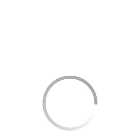
benefícios incríveis, como anuidade grátis, transferências e
pagamento de boletos à vontade, cartão de débito e
cartão de crédito.
Veja mais detalhadamente:
– Livre de taxas
– Anuidade grátis
– Cartão físico
– Cartão virtual– Débito automático da fatura– Entre
outras
Conta para empresas MEI
A Neon possui uma conta exclusiva para
microempreendedores individuais (MEI), que impulsiona e