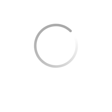
essencial implementar métodos práticos e acessíveis. Uma
das abordagens mais simples é estabelecer objetivos de
poupança claros e alcançáveis. Objetivos bem definidos
traduzem-se em motivação, facilitando a disciplina
necessária para atingir as metas financeiras estabelecidas.
Dicas para Aumentar a Poupança:
Automatize depósitos
: Configure transferências
automáticas para a poupança no início do mês.
Corte gastos desnecessários
: Faça uma auditoria de
despesas para eliminar os pequenos luxos que podem
ser sacrificados sem grandes impactos no estilo de vida.
Reutilize e recicle
: Adote práticas que economizem
dinheiro e ajudem o meio ambiente, como reutilizar
produtos sempre que possível.
Além disso, considere investir em contas de poupança que