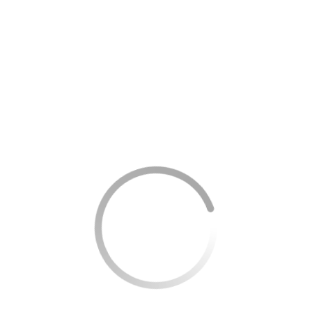
resgate de pontos que permitam trocas vantajosas, seja
por produtos tecnológicos, assinaturas de serviços de
streaming ou por viagens.
É importante monitorar o uso e o valor dos pontos
acumulados para garantir que eles estão efetivamente
produzindo um rendimento que compensa a anuidade.
Analisando o custo-benefício: quando vale a
pena pagar a anuidade
Nem sempre buscar a isenção da anuidade é a melhor
escolha. Muitos cartões oferecem benefícios que justificam
o custo anual, desde que sejam utilizados eficientemente.
Perfil de gastos
: Avalie seus hábitos de consumo e
veja se os benefícios do cartão compensam o
custo da anuidade. Cartões que oferecem
generiosas recompensas em pontos podem ser