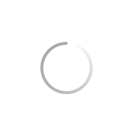
Total
R$60.000
R$12.000
Custo Total de Compra
Ano
Depreciação
Manutenção
Seguro e IPVA
1
R$10.000
R$2.000
R$3.000
2
R$8.000
R$2.200
R$3.000
3
R$6.000
R$2.400
R$3.000
4
R$4.000
R$2.600
R$3.000
5
R$2.000
R$2.800
R$3.000