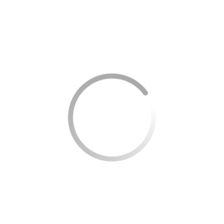
suas receitas e despesas. Subestimar despesas ou
superestimar receitas pode levar a frustrações e estresse.
Includir uma reserva para lazer e entretenimento é
essencial. Um orçamento que não permite qualquer tipo
de prazer pessoal é insustentável e pode levar a
comportamentos impulsivos. Planejar uma quantia mensal
para atividades de lazer ajuda a manter o equilíbrio entre
responsabilidade financeira e bem-estar emocional.
Outra estratégia é dividir as despesas em categorias
claramente definidas e acompanhar essas categorias de
perto. Isso ajuda a identificar áreas onde o dinheiro está
sendo desperdiçado e onde há potencial para economizar.
Considere utilizar aplicativos de orçamento que podem
simplificar esse processo e fornecer uma visão clara das
suas finanças.