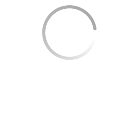
Cashback: Ganhe cashback em suas compras no
Rappicard.
O cashback é de 3% do valor adquirido no
app Rappi e 1% do valor das demais compras.
Sem anuidade: Comprar ou usar o Rappicard não custa
nada.
Exterior: Utilize o cartão para realizar compras no
exterior.
Como solicitar um cartão de crédito RappiCard
Solicitar o cartão de crédito RappiCard Visa Gold é fácil e
você nem precisa sair de casa.
Preparamos um conteúdo
completo sobre como funciona esse cartão.
Clique no botão abaixo para saber tudo sobre o RappiCard
e ver o passo a passo de como pedir um cartão pelo app
do Rappibank.