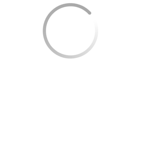
Oferta: Desconto especial em compras na Netshoes
Aproximação: Pague rapidamente as compras com seu
dispositivo usando a tecnologia de aproximação.
Cartão adicional: Solicite um cartão adicional para
compartilhar
Como solicitar um cartão de crédito Netshoes
A solicitação do cartão de crédito Netshoes é feita
inteiramente online, portanto, você não precisa se
deslocar a uma agência para solicitar.
Não perca mais
tempo.
Clique no botão para saber mais sobre o
Cartão de Crédito Netshoes e como conseguir um hoje
mesmo.
EU QUERO