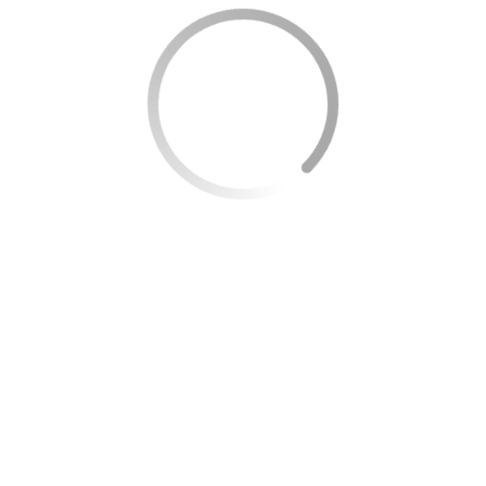
Cartão de crédito sem anuidade: o cartão iti Visa
Platinum não tem custo algum.
Limite de R$ 20 mil: não é necessário comprovar renda
ou endereço.
Aproveite 2 meses de benefício gratuito do Amazon
Prime: Este e outros benefícios oferecidos pelo Vai de
Visa!
Como solicitar seu cartão Visa Platinum
Se você deseja um cartão de crédito sem anuidade e com
limite alto, não procure mais.
Toque no botão abaixo para iniciar a solicitação.
Dinheirohj.com te fornece todos os detalhes sobre seu
cartão iti Visa Platinum e ajuda você a solicitar seu cartão
ainda hoje. Confira!
EU QUERO