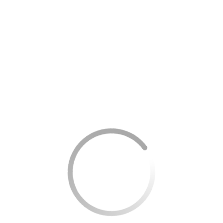
Anuidade.
Fique livre do pagamento de anuidade com o
cartão de crédito Inter.
Internacional.
O cartão ideal para suas compras no
exterior. Use o cartão Inter onde você quiser.
Mastercard.
O cartão do Inter vem com uma das
bandeiras mais aceitas no mundo todo e você ainda
aproveita o Mastercard Surpreenda.
Porque eu recomendei o cartão Inter para
você
O Inter é indicado para quem busca mais. Mais praticidade
ao fazer tudo dentro de um só aplicativo.
Mais conforto e comodidade para resolver as questões do
dia-a-dia. Além disso, é um cartão que não cobra anuidade.
Mais segurança ao lidar com suas finanças. Mais opção ao
contratar serviços financeiros. Mais respeito ao ser