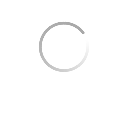
realizadas com o cartão
azon
a compras internacionais onde quer que
édito Amazon Prime Mastercard