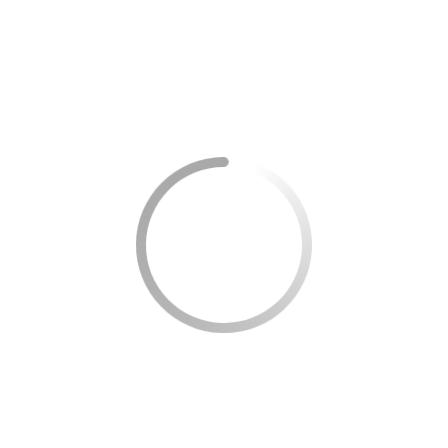
diversificando a economia e reduzindo sua dependência de
outros setores, como o de commodities agrícolas e
minerais.
No longo prazo, a contribuição do gás natural para o PIB
do Brasil também se manifestará através do estímulo à
indústria de base e à geração de energia elétrica. A
segurança energética proporcionada pelo gás natural e a
possibilidade de uma matriz energética mais limpa e
sustentável são aspectos que, indiretamente, influenciam
positivamente o crescimento econômico do país.
Desafios e oportunidades no mercado de gás
brasileiro
O mercado de gás no Brasil enfrenta uma série de desafios
que precisam ser superados para que seu potencial
econômico seja plenamente aproveitado. A infraestrutura